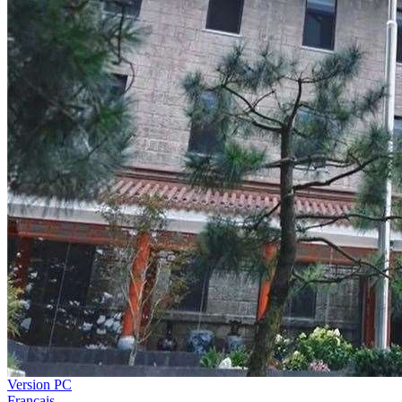
Version PC
Français