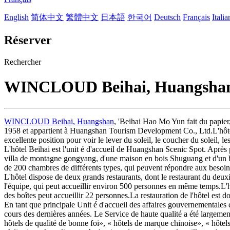
English
简体中文
繁體中文
日本語
한국어
Deutsch
Français
Itali
Réserver
Rechercher
WINCLOUD Beihai, Huangsha
WINCLOUD Beihai, Huangshan
, 'Beihai Hao Mo Yun fait du papier,
1958 et appartient à Huangshan Tourism Development Co., Ltd.L'hôtel e
excellente position pour voir le lever du soleil, le coucher du soleil, 
L'hôtel Beihai est l'unit é d'accueil de Huangshan Scenic Spot. Après 
villa de montagne gongyang, d'une maison en bois Shuguang et d'un bâ
de 200 chambres de différents types, qui peuvent répondre aux besoin
L'hôtel dispose de deux grands restaurants, dont le restaurant du deuxiè
l'équipe, qui peut accueillir environ 500 personnes en même temps.L'hôt
des boîtes peut accueillir 22 personnes.La restauration de l'hôtel est
En tant que principale Unit é d'accueil des affaires gouvernementales da
cours des dernières années. Le Service de haute qualité a été largement 
hôtels de qualité de bonne foi», « hôtels de marque chinoise», « hôtels 